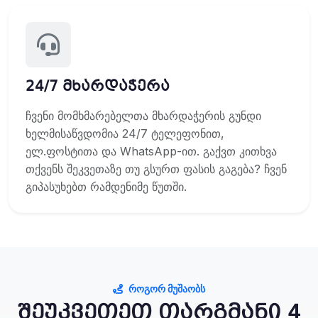
24/7 მხარდაჭერა
ჩვენი მომხმარებელთა მხარდაჭერის გუნდი
ხელმისაწვდომია 24/7 ტელეფონით,
ელ.ფოსტითა და WhatsApp-ით. გაქვთ კითხვა
თქვენს შეკვეთაზე თუ გსურთ ფასის გაგება? ჩვენ
გიპასუხებთ რამდენიმე წუთში.
ᲠᲝᲒᲝᲠ ᲛᲣᲨᲐᲝᲑᲡ
შეუკვეთეთ თარგმანი 4