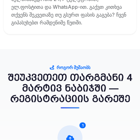
ელ.ფოსტითა და WhatsApp-ით. გაქვთ კითხვა
თქვენს შეკვეთაზე თუ გსურთ ფასის გაგება? ჩვენ
გიპასუხებთ რამდენიმე წუთში.
ᲠᲝᲒᲝᲠ ᲛᲣᲨᲐᲝᲑᲡ
შეუკვეთეთ თარგმანი 4
მარტივ ნაბიჯში —
რეგისტრაციის გარეშე
1