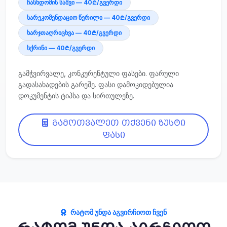
ჩასხდომის საშვი — 40₾/გვერდი
სარეკომენდაციო წერილი — 40₾/გვერდი
ხარჯთაღრიცხვა — 40₾/გვერდი
სქრინი — 40₾/გვერდი
გამჭვირვალე, კონკურენტული ფასები. ფარული
გადასახადების გარეშე. ფასი დამოკიდებულია
დოკუმენტის ტიპსა და სირთულეზე.
გამოთვალეთ თქვენი ზუსტი
ფასი
ᲠᲐᲢᲝᲛ ᲣᲜᲓᲐ ᲐᲒᲕᲘᲠᲩᲘᲝᲗ ᲩᲕᲔᲜ