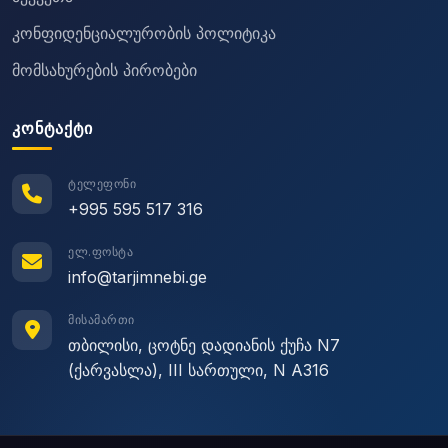
კონფიდენციალურობის პოლიტიკა
მომსახურების პირობები
ᲙᲝᲜᲢᲐᲥᲢᲘ
ᲢᲔᲚᲔᲤᲝᲜᲘ
+995 595 517 316
ᲔᲚ.ᲤᲝᲡᲢᲐ
info@tarjimnebi.ge
ᲛᲘᲡᲐᲛᲐᲠᲗᲘ
თბილისი, ცოტნე დადიანის ქუჩა N7
(ქარვასლა), III სართული, N A316