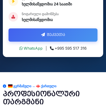
ხელმისაწვდომია 24 საათში
ნოტარიული დამოწმება
ხელმისაწვდომია
შეკვეთა
WhatsApp
|
+995 595 517 316
ᲒᲔᲠᲛᲐᲜᲣᲚᲘ →
ᲥᲐᲠᲗᲣᲚᲘ
პროფესიონალური
თარგმანი