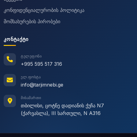
კონფიდენციალურობის პოლიტიკა
მომსახურების პირობები
ᲙᲝᲜᲢᲐᲥᲢᲘ
ᲢᲔᲚᲔᲤᲝᲜᲘ
+995 595 517 316
ᲔᲚ.ᲤᲝᲡᲢᲐ
info@tarjimnebi.ge
ᲛᲘᲡᲐᲛᲐᲠᲗᲘ
თბილისი, ცოტნე დადიანის ქუჩა N7
(ქარვასლა), III სართული, N A316