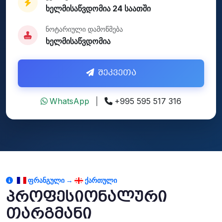
ხელმისაწვდომია 24 საათში
ნოტარიული დამოწმება
ხელმისაწვდომია
შეკვეთა
WhatsApp
|
+995 595 517 316
ᲤᲠᲐᲜᲒᲣᲚᲘ →
ᲥᲐᲠᲗᲣᲚᲘ
პროფესიონალური
თარგმანი