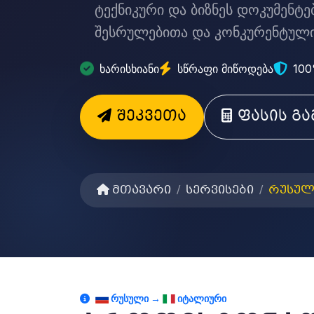
ტექნიკური და ბიზნეს დოკუმენტ
შესრულებითა და კონკურენტული
ხარისხიანი
სწრაფი მიწოდება
100
შეკვეთა
ფასის გ
მთავარი
სერვისები
რუსულ
ᲠᲣᲡᲣᲚᲘ →
ᲘᲢᲐᲚᲘᲣᲠᲘ