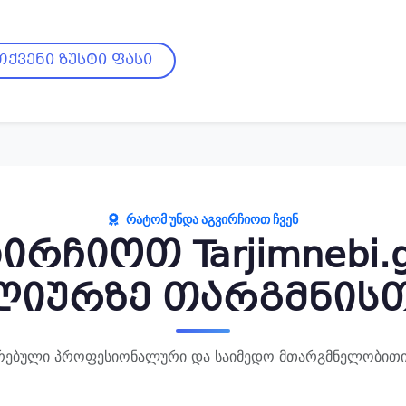
ქვენი ზუსტი ფასი
ᲠᲐᲢᲝᲛ ᲣᲜᲓᲐ ᲐᲒᲕᲘᲠᲩᲘᲝᲗ ᲩᲕᲔᲜ
ირჩიოთ Tarjimnebi
ლიურზე თარგმნისთ
არებული პროფესიონალური და საიმედო მთარგმნელობითი