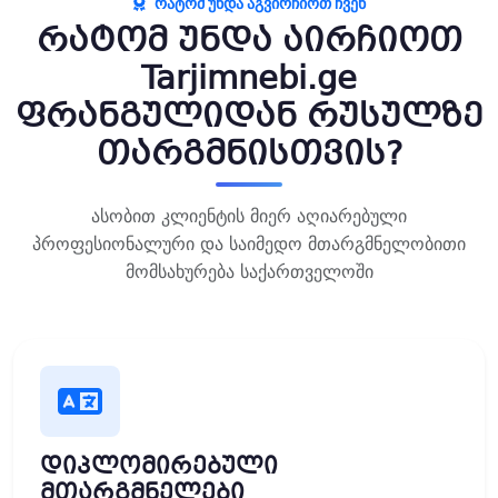
ᲠᲐᲢᲝᲛ ᲣᲜᲓᲐ ᲐᲒᲕᲘᲠᲩᲘᲝᲗ ᲩᲕᲔᲜ
რატომ უნდა აირჩიოთ
Tarjimnebi.ge
ფრანგულიდან რუსულზე
თარგმნისთვის?
ასობით კლიენტის მიერ აღიარებული
პროფესიონალური და საიმედო მთარგმნელობითი
მომსახურება საქართველოში
დიპლომირებული
მთარგმნელები