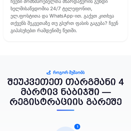
ჩვენი მომხმარებელთა მხარდაჭერის გუნდი
ხელმისაწვდომია 24/7 ტელეფონით,
ელ.ფოსტითა და WhatsApp-ით. გაქვთ კითხვა
თქვენს შეკვეთაზე თუ გსურთ ფასის გაგება? ჩვენ
გიპასუხებთ რამდენიმე წუთში.
ᲠᲝᲒᲝᲠ ᲛᲣᲨᲐᲝᲑᲡ
შეუკვეთეთ თარგმანი 4
მარტივ ნაბიჯში —
რეგისტრაციის გარეშე
1