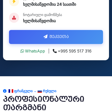
ხელმისაწვდომია 24 საათში
ნოტარიული დამოწმება
ხელმისაწვდომია
შეკვეთა
WhatsApp
|
+995 595 517 316
ᲤᲠᲐᲜᲒᲣᲚᲘ →
ᲠᲣᲡᲣᲚᲘ
პროფესიონალური
თარგმანი